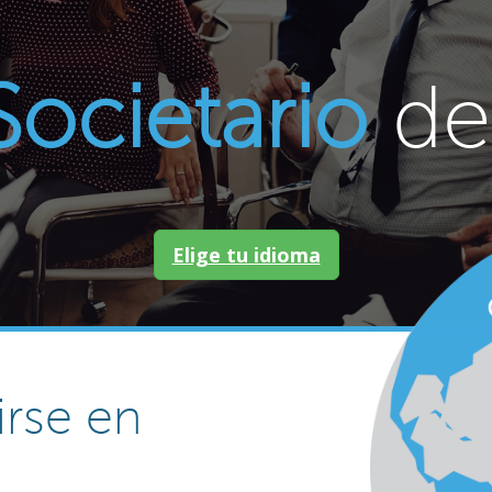
Societario
de
Elige tu idioma
irse en