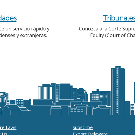
dades
Tribunale
ce un servicio rápido y
Conozca a la Corte Supre
denses y extranjeras.
Equity (Court of Ch
re Laws
Subscribe
t Us
Export Delaware