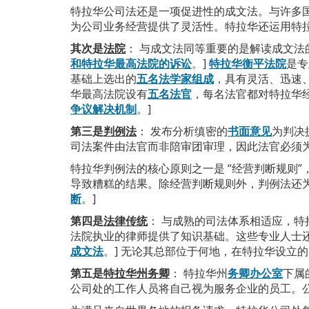
特拉华公司法还是一项促进性的成文法。与许多国
为公司业务经营提供了灵活性。特拉华还运用特
其次是
法院
： 与成文法同等重要的是解读成文法
和特拉华最高法院的诉讼
。]
特拉华衡平法院
是专
基础上选出的
五名法学家组成
，具有灵活、迅速
华最高法院设有
五名法官
，每名法官都对特拉华
争议解决机制
。]
第三是
判例法
： 发布分析缜密的
书面意见
为判决
司法案件由法官而非陪审团审理，因此法官必须
特拉华判例法的核心原则之一是 “经营判断规则
导致糟糕的结果。除经营判断规则外，判例法还
断
。]
第四是
法律传统
： 与成熟的司法体系相适应，特
法院执业的律师提供了知识基础。这些专业人士
成文法
。] 无论其总部位于何地，在特拉华设立
第五是
特拉华州务卿
： 特拉华州
务卿办公室
下属
公司处的工作人员将自己视为服务企业的员工。