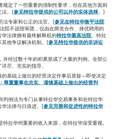
资者规定了一些重要的强制性要求，但在其他方面则
法。[
参见特拉华提供的公司以外的实体选择
。]
司法专家和公正的法官。[
参见在特拉华衡平法院
法院不设陪审团，仅由在两党合作、择优聘用的
拉华法律拥有最终解释权的
特拉华最高法院
。特拉
其他争议解决机制。[
参见特拉华提供的非诉讼
，并经过数十年的积累形成了大量的判例。全部公
了详尽、充实的指导。
慎的基础上做出的经营决定作事后质疑—即使决定
：尊重董事在忠实、谨慎基础上做出的经营判
和判例法为专门从事特拉华交易事务和在特拉华
华法律与日俱进。[
参见完善和促进性的特拉华
是特拉华州重要的收入来源，在特拉华深受重视。