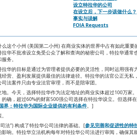
设立特拉华的公司
在设立后，下一步该做什么？
事实与误解
FOIA Requests
么这个小州 (美国第二小州) 在商业实体的世界中占有如此重
特拉华不批准设立免受公众了解和查询的秘密公司，特拉华通常也
和服务。
好”；特拉华的目标是通过为管理者提供必要的灵活性，同时运用强
规经营、盈利发展提供最佳的法律途径。特拉华的法官公正无私
公司法案件只由专业法官审理，而不是陪审团。
地。今天，选择特拉华作为法定地址的商业实体超过100万家
的确，超过60%的财富500强公司选择在特拉华设立。但选择
国界：特拉华为国际企业提供的有利条件
。]
素。
公司法”) 构成了特拉华公司法律的基础。[
参见完善和促进性的特
的影响。特拉华立法机构每年对特拉华公司法进行审阅，确保其